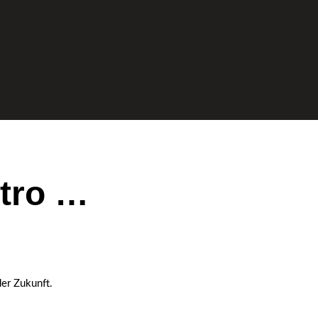
ktro …
der Zukunft.