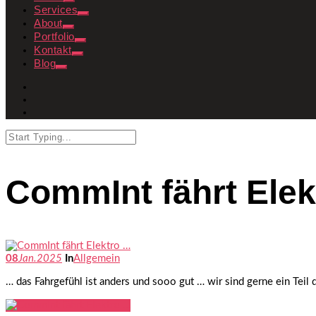
Services
About
Portfolio
Kontakt
Blog
CommInt fährt Ele
08
Jan.
2025
In
Allgemein
… das Fahrgefühl ist anders und sooo gut … wir sind gerne ein Teil 