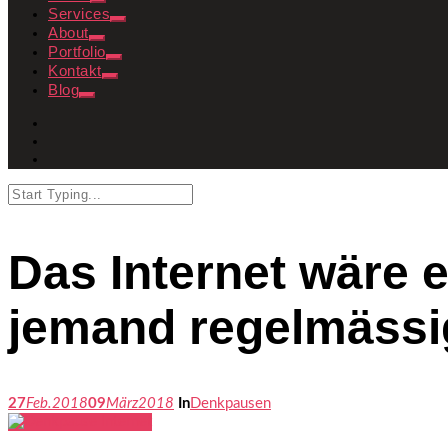
Services
About
Portfolio
Kontakt
Blog
Das Internet wäre 
jemand regelmässi
27
Feb.
2018
09
März
2018
In
Denkpausen