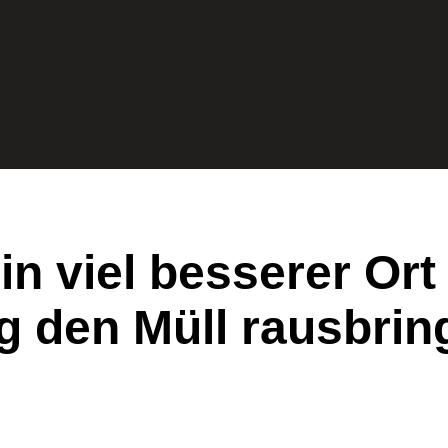
ein viel besserer O
g den Müll rausbrin