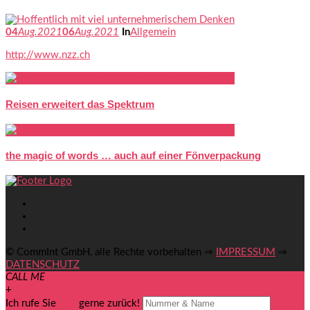
04
Aug.
2021
06
Aug.
2021
In
Allgemein
http://www.nzz.ch
Reisen erweitert das Spektrum
the magic of words … auch auf einer Fönverpackung
© CommInt GmbH, alle Rechte vorbehalten ⇒
IMPRESSUM
⇒
DATENSCHUTZ
CALL ME
+
Ich rufe Sie
you
gerne zurück!