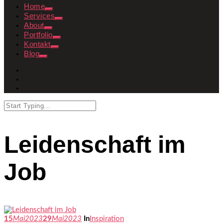
Home
Services
About
Portfolio
Kontakt
Blog
Leidenschaft im
Job
15
Mai
2023
29
Mai
2023
In
Inspiration