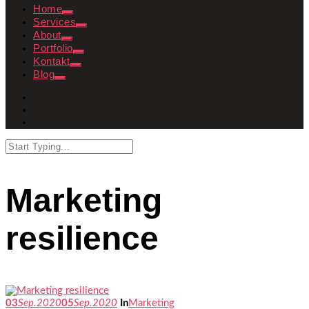
Home
Services
About
Portfolio
Kontakt
Blog
Marketing
resilience
03
Sep.
2020
05
Sep.
2020
In
Marketing