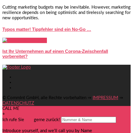
Cutting marketing budgets may be inevitable. However, marketing
resilience depends on being optimistic and tirelessly searching for
new opportunities.
Typos matter! Tippfehler sind ein No-Go …
Ist Ihr Unternehmen auf einen Corona-Zwischenfall
vorbereitet?
© CommInt GmbH, alle Rechte vorbehalten ⇒
IMPRESSUM
⇒
DATENSCHUTZ
CALL ME
+
Ich rufe Sie
you
gerne zurück!
senden
Introduce yourself, and we'll call you by Name