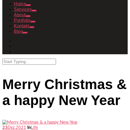
Home
Services
About
Portfolio
Kontakt
Blog
Merry Christmas &
a happy New Year
23
Dez.
2021
In
Life