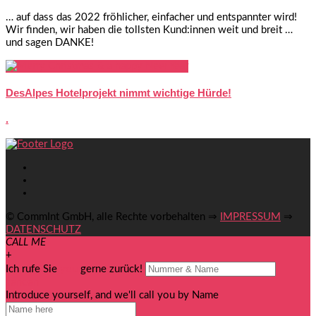
… auf dass das 2022 fröhlicher, einfacher und entspannter wird!
Wir finden, wir haben die tollsten Kund:innen weit und breit …
und sagen DANKE!
DesAlpes Hotelprojekt nimmt wichtige Hürde!
.
© CommInt GmbH, alle Rechte vorbehalten ⇒
IMPRESSUM
⇒
DATENSCHUTZ
CALL ME
+
Ich rufe Sie
you
gerne zurück!
senden
Introduce yourself, and we'll call you by Name