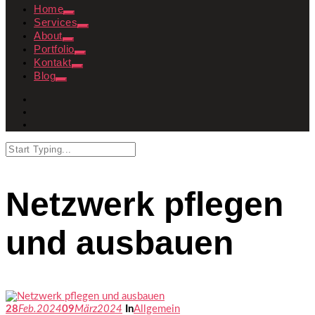
Home
Services
About
Portfolio
Kontakt
Blog
Netzwerk pflegen
und ausbauen
28
Feb.
2024
09
März
2024
In
Allgemein