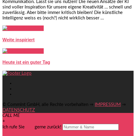
Kommunikation. Lasst sie uns nutzen! Die neuen Ansätze der KI
sind voller Inspiration für unsere eigene Kreativität … schnell und
zuverlässig. Aber bitte immer kritisch bleiben! Die künstliche
Intelligenz weiss es (noch?) nicht wirklich besser …
Weite inspiriert
Heute ist ein guter Tag
© CommInt GmbH, alle Rechte vorbehalten ⇒
IMPRESSUM
⇒
DATENSCHUTZ
CALL ME
+
Ich rufe Sie
you
gerne zurück!
senden