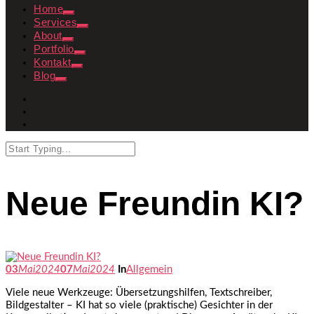
Home
Services
About
Portfolio
Kontakt
Blog
Neue Freundin KI?
03
Mai
2024
07
Mai
2024
In
Allgemein
Viele neue Werkzeuge: Übersetzungshilfen, Textschreiber,
Bildgestalter – KI hat so viele (praktische) Gesichter in der