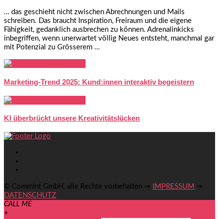
… das geschieht nicht zwischen Abrechnungen und Mails
schreiben. Das braucht Inspiration, Freiraum und die eigene
Fähigkeit, gedanklich ausbrechen zu können. Adrenalinkicks
inbegriffen, wenn unerwartet völlig Neues entsteht, manchmal gar
mit Potenzial zu Grösserem …
Marketing-Trend 2025: Kund:innen interaktiv begeistern
KI überbrückt unsere Kreativitätslücken
© CommInt GmbH, alle Rechte vorbehalten ⇒
IMPRESSUM
⇒
DATENSCHUTZ
CALL ME
+