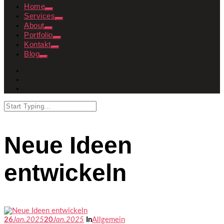
Home
Services
About
Portfolio
Kontakt
Blog
Neue Ideen
entwickeln
26
Jan.
2025
20
Jan.
2025
In
Allgemein