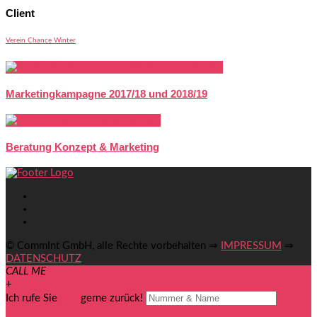
Client
Verein Chance Winter
Marketingkampagne 2017/18 und 2018/19
Beratung Konzept & Marketing
© CommInt GmbH, alle Rechte vorbehalten ⇒
IMPRESSUM
⇒
DATENSCHUTZ
CALL ME
+
Ich rufe Sie
you
gerne zurück!
senden