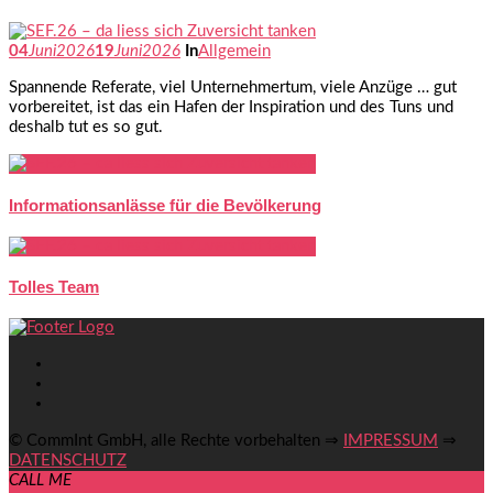
04
Juni
2026
19
Juni
2026
In
Allgemein
Spannende Referate, viel Unternehmertum, viele Anzüge … gut
vorbereitet, ist das ein Hafen der Inspiration und des Tuns und
deshalb tut es so gut.
Informationsanlässe für die Bevölkerung
Tolles Team
© CommInt GmbH, alle Rechte vorbehalten ⇒
IMPRESSUM
⇒
DATENSCHUTZ
CALL ME