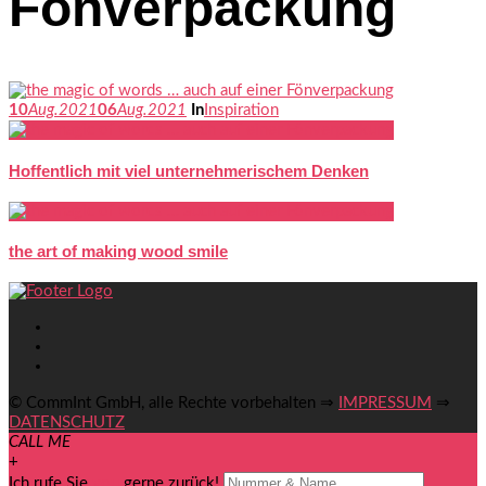
Fönverpackung
10
Aug.
2021
06
Aug.
2021
In
Inspiration
Hoffentlich mit viel unternehmerischem Denken
the art of making wood smile
© CommInt GmbH, alle Rechte vorbehalten ⇒
IMPRESSUM
⇒
DATENSCHUTZ
CALL ME
+
Ich rufe Sie
you
gerne zurück!