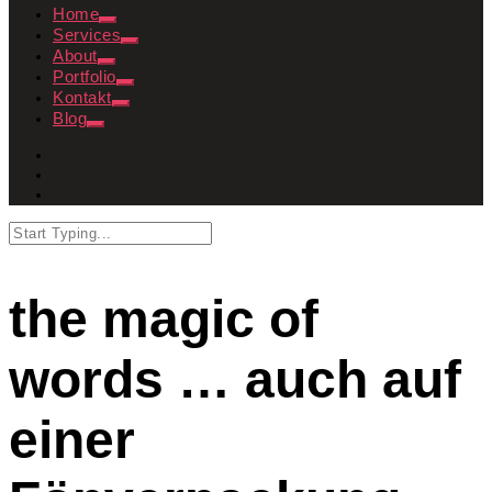
Home
Services
About
Portfolio
Kontakt
Blog
the magic of
words … auch auf
einer