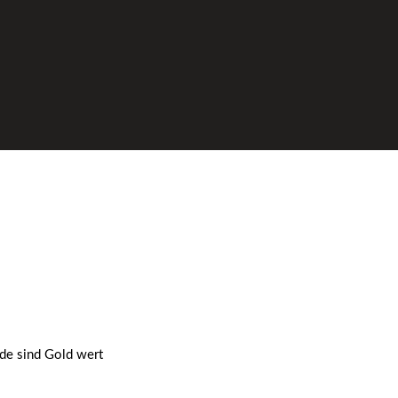
nde sind Gold wert