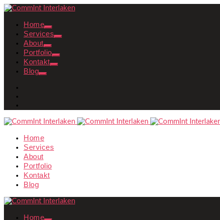
Home
Services
About
Portfolio
Kontakt
Blog
Home
Services
About
Portfolio
Kontakt
Blog
Home