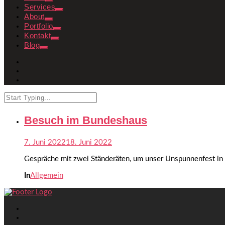
Services
About
Portfolio
Kontakt
Blog
Besuch im Bundeshaus
7. Juni 2022
18. Juni 2022
Gespräche mit zwei Ständeräten, um unser Unspunnenfest in
In
Allgemein