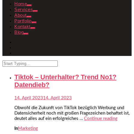
Home
Services
About
Portfolio
Kontakt
Blog
Tiktok – Unterhalter? Trend No1?
Datendieb?
14. April 2023
14. April 2023
Obwohl die Zukunft von TikTok bezüglich Werbung und
Datensicherheit noch mit großen Fragezeichen behaftet ist,
deutet alles auf ein erfolgreiches …
Continue reading
In
Marketing