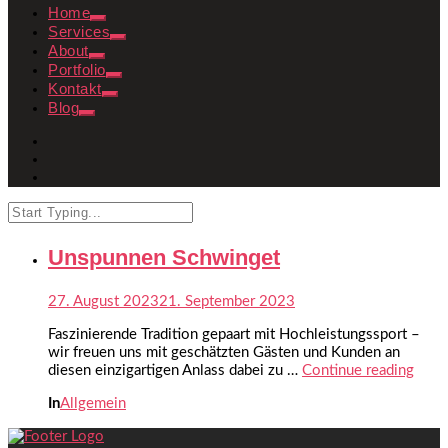
Home
Services
About
Portfolio
Kontakt
Blog
Unspunnen Schwinget
27. August 2023
21. September 2023
Faszinierende Tradition gepaart mit Hochleistungssport –
wir freuen uns mit geschätzten Gästen und Kunden an
diesen einzigartigen Anlass dabei zu …
Continue reading
In
Allgemein