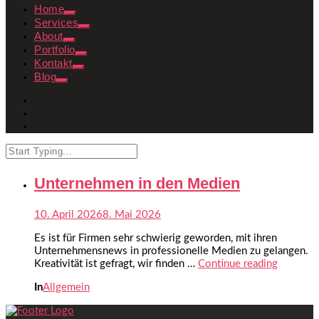
Home
Services
About
Portfolio
Kontakt
Blog
Unternehmen in den Medien
10. April 2026
8. Mai 2026
Es ist für Firmen sehr schwierig geworden, mit ihren
Unternehmensnews in professionelle Medien zu gelangen.
Kreativität ist gefragt, wir finden …
Continue reading
In
Allgemein