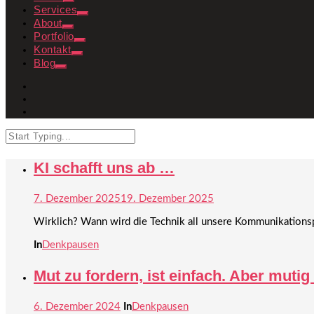
Services
About
Portfolio
Kontakt
Blog
KI schafft uns ab …
7. Dezember 2025
19. Dezember 2025
Wirklich? Wann wird die Technik all unsere Kommunikations
In
Denkpausen
Mut zu fordern, ist einfach. Aber mutig 
6. Dezember 2024
In
Denkpausen