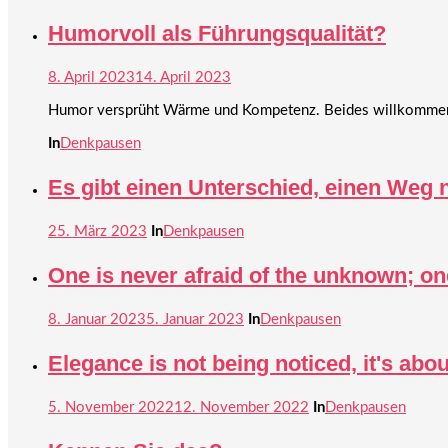
Humorvoll als Führungsqualität?
8. April 2023
14. April 2023
Humor versprüht Wärme und Kompetenz. Beides willkommene S
In
Denkpausen
Es gibt einen Unterschied, einen Weg
25. März 2023
In
Denkpausen
One is never afraid of the unknown; on
8. Januar 2023
5. Januar 2023
In
Denkpausen
Elegance is not being noticed, it's ab
5. November 2022
12. November 2022
In
Denkpausen