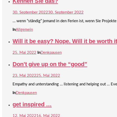
Kennen Sie das?
30. September 2022
30. September 2022
… wenn “ständig” jemand in den Ferien ist, wenn Sie Projek
In
Allgemein
Will it be easy? Nope. Will it be worth i
25. Mai 2022
In
Denkpausen
Don’t give up on the “good”
23. Mai 2022
25. Mai 2022
Empathy and unterstanding … listening and helping out … Eve
In
Denkpausen
get inspired …
12. Mai 2022
16. Mai 2022